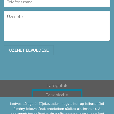
Please leave this field empty.
Please leave this field empty.
Látogatók
Ez az oldal: 0
Összes 185050
Kedves Látogató! Tájékoztatjuk, hogy a honlap felhasználói
élmény fokozásának érdekében sütiket alkalmazunk. A
honlapunk használatával ön a tájékoztatásunkat tudomásul