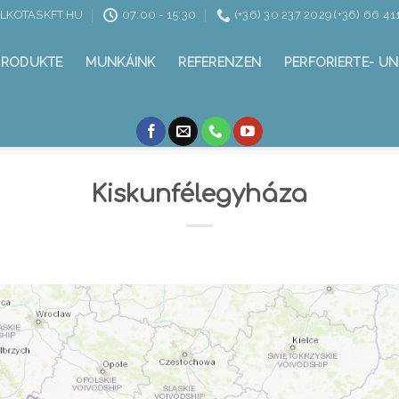
ALKOTASKFT.HU
07:00 - 15:30
(+36) 30 237 2029 (+36) 66 41
PRODUKTE
MUNKÁINK
REFERENZEN
PERFORIERTE- UN
Kiskunfélegyháza