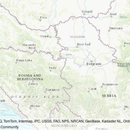
Q, TomTom, Intermap, iPC, USGS, FAO, NPS, NRCAN, GeoBase, Kadaster NL, Ordna
r Community