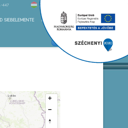
1-447
Hírlevél
D SIEBELEMENTE
ROSTALEMEZEK
ALKOTÁS KFT/FACEBOOK