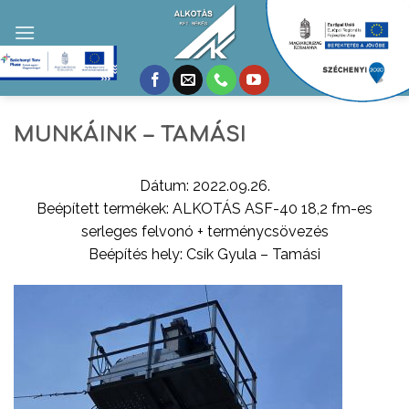
Skip
to
content
MUNKÁINK – TAMÁSI
Dátum: 2022.09.26.
Beépített termékek: ALKOTÁS ASF-40 18,2 fm-es
serleges felvonó + terménycsövezés
Beépítés hely: Csík Gyula – Tamási