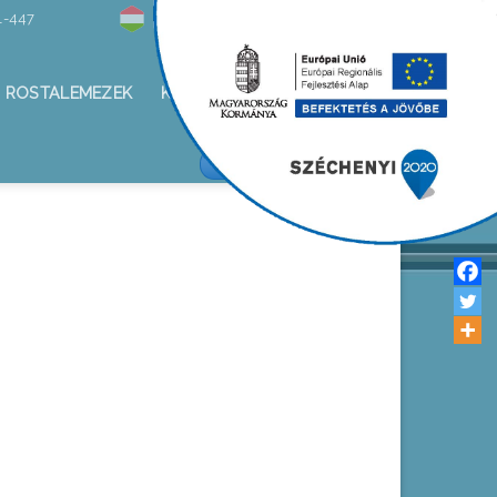
1-447
Hírlevél
ROSTALEMEZEK
KAPCSOLAT
ALKOTÁS KFT/FACEBOOK