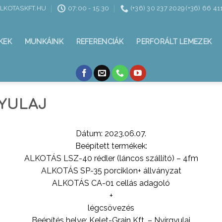
ALKOTASKFT.HU
07:00 - 15:30
(+36) 30 237 2029 (+36) 66 41
KEK
MUNKÁINK
REFERENCIÁK
PERFORÁLT LEMEZEK
GYULAJ
Dátum: 2023.06.07.
Beépített termékek:
ALKOTÁS LSZ-40 rédler (láncos szállító) – 4fm
ALKOTÁS SP-35 porciklon+ állványzat
ALKOTÁS CA-01 cellás adagoló
+
légcsövezés
Beépítés helye: Kelet-Grain Kft. – Nyírgyulaj