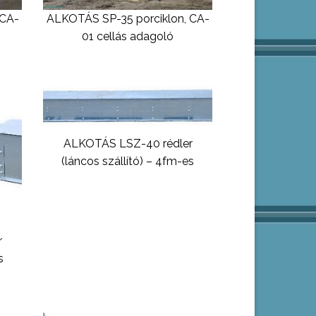
 CA-
ALKOTÁS SP-35 porciklon, CA-
01 cellás adagoló
ALKOTÁS LSZ-40 rédler
(láncos szállító) – 4fm-es
r
s