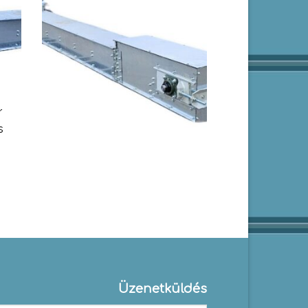
r
s
Üzenetküldés