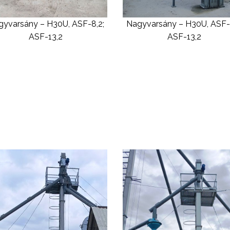
yvarsány – H30U, ASF-8,2;
Nagyvarsány – H30U, ASF-
ASF-13,2
ASF-13,2