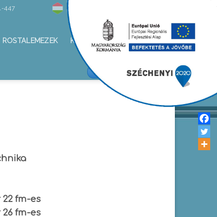
1-447
Hírlevél
ROSTALEMEZEK
KAPCSOLAT
ALKOTÁS KFT/FACEBOOK
chnika
 22 fm-es
 26 fm-es