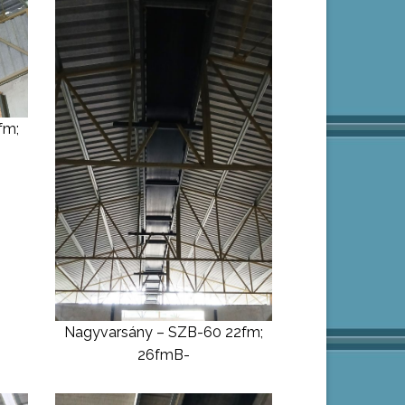
fm;
Nagyvarsány – SZB-60 22fm;
26fmB-