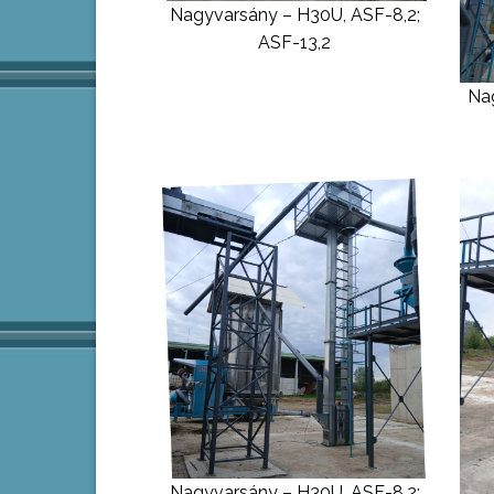
Nagyvarsány – H30U, ASF-8,2;
ASF-13,2
Nag
Nagyvarsány – H30U, ASF-8,2;