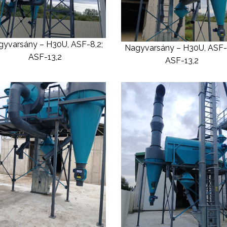
yvarsány – H30U, ASF-8,2;
Nagyvarsány – H30U, ASF-
ASF-13,2
ASF-13,2