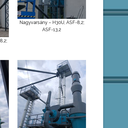
Nagyvarsány – H30U, ASF-8,2;
ASF-13,2
8,2;