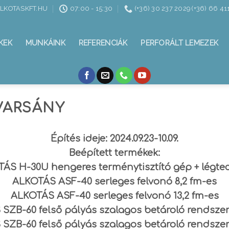
ALKOTASKFT.HU
07:00 - 15:30
(+36) 30 237 2029 (+36) 66 41
KEK
MUNKÁINK
REFERENCIÁK
PERFORÁLT LEMEZEK
VARSÁNY
Építés ideje: 2024.09.23-10.09.
Beépített termékek:
ÁS H-30U hengeres terménytisztító gép + légte
ALKOTÁS ASF-40 serleges felvonó 8,2 fm-es
ALKOTÁS ASF-40 serleges felvonó 13,2 fm-es
SZB-60 felső pályás szalagos betároló rendszer
SZB-60 felső pályás szalagos betároló rendszer