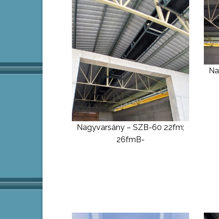
Na
Nagyvarsány – SZB-60 22fm;
26fmB-