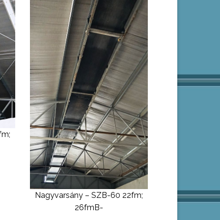
fm;
Nagyvarsány – SZB-60 22fm;
26fmB-