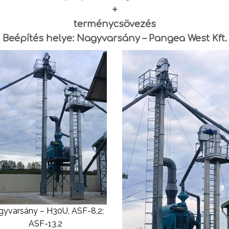
+
terménycsövezés
Beépítés helye: Nagyvarsány – Pangea West Kft.
yvarsány – H30U, ASF-8,2;
ASF-13,2