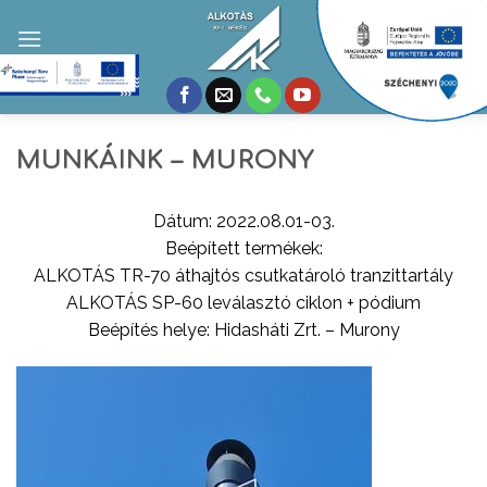
Skip
to
content
MUNKÁINK – MURONY
Dátum: 2022.08.01-03.
Beépített termékek:
ALKOTÁS TR-70 áthajtós csutkatároló tranzittartály
ALKOTÁS SP-60 leválasztó ciklon + pódium
Beépítés helye: Hidasháti Zrt. – Murony