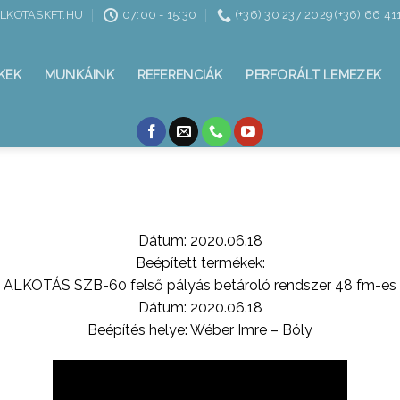
ALKOTASKFT.HU
07:00 - 15:30
(+36) 30 237 2029 (+36) 66 41
KEK
MUNKÁINK
REFERENCIÁK
PERFORÁLT LEMEZEK
Dátum: 2020.06.18
Beépített termékek:
ALKOTÁS SZB-60 felső pályás betároló rendszer 48 fm-es
Dátum: 2020.06.18
Beépítés helye: Wéber Imre – Bóly