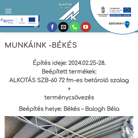
Skip
to
content
MUNKÁINK -BÉKÉS
Építés ideje: 2024.02.25-28.
Beépített termékek:
ALKOTÁS SZB-60 72 fm-es betároló szalag
+
terménycsövezés
Beépítés helye: Békés – Balogh Béla