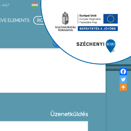
1-447
Hírlevél
EVE ELEMENTS
ROSTALEMEZEK
ALKOTÁS KFT/FACEBOOK
Üzenetküldés