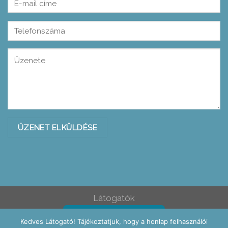
Please leave this field empty.
Please leave this field empty.
Látogatók
Ez az oldal: 0
Kedves Látogató! Tájékoztatjuk, hogy a honlap felhasználói