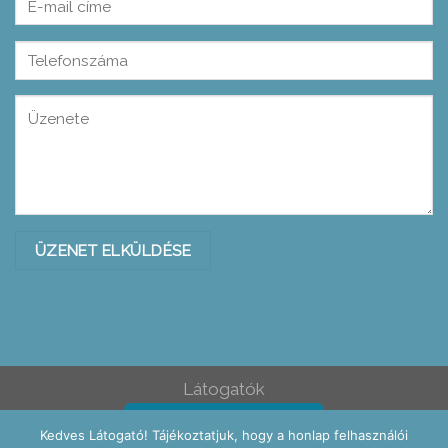
Please leave this field empty.
Please leave this field empty.
Látogatók
Ez az oldal: 0
Kedves Látogató! Tájékoztatjuk, hogy a honlap felhasználói