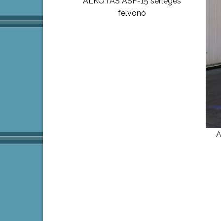
ALKOTÁS ASF-15 serleges
felvonó
A