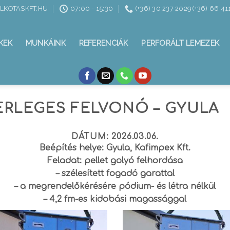
ALKOTASKFT.HU
07:00 - 15:30
(+36) 30 237 2029 (+36) 66 41
KEK
MUNKÁINK
REFERENCIÁK
PERFORÁLT LEMEZEK
 SERLEGES FELVONÓ – GYULA
DÁTUM: 2026.03.06.
Beépítés helye: Gyula, Kafimpex Kft.
Feladat: pellet golyó felhordása
– szélesített fogadó garattal
– a megrendelőkérésére pódium- és létra nélkül
– 4,2 fm-es kidobási magassággal