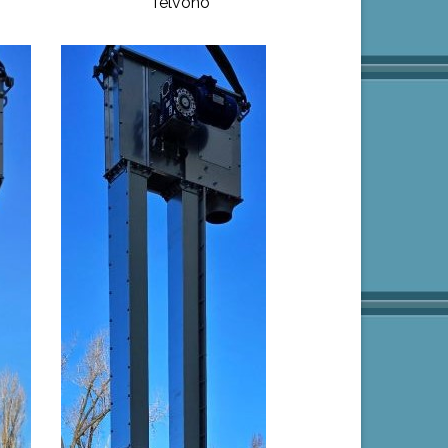
felvonó