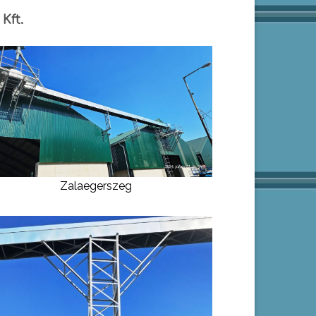
Kft.
Zalaegerszeg