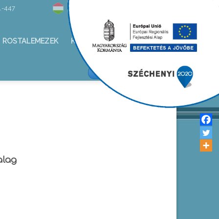
1-447
Hírlevél
ROSTALEMEZEK
KAPCSOLAT
ALKOTÁS KFT/FACEBOOK
alag