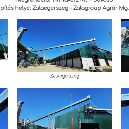
Megrendelő: Vill-Taverz Kft. – Sükösd
pítés helye: Zalaegerszeg – Zalagroup Agrár Mg. 
Zalaegerszeg