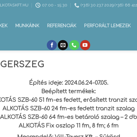
ALKOTASKFT.HU
07:00 - 15:30
(+36) 30 237 2029 (+36) 66 41
KEK
MUNKÁINK
REFERENCIÁK
PERFORÁLT LEMEZEK
EGERSZEG
Építés ideje: 2024.06.24-07.05.
Beépített termékek:
OTÁS SZB-60 51 fm-es fedett, erősített tranzit sz
ALKOTÁS SZB-60 24 fm-es fedett tranzit szalag
ALKOTÁS SZB-60 64 fm-es betároló szalag – 2 db
ALKOTÁS Fix oszlop 11 fm, 8 fm; 6 fm