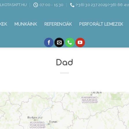
ALKOTASKFT.HU
07:00 - 15:30
(+36) 30 237 2029 (+36) 66 41
KEK
MUNKÁINK
REFERENCIÁK
PERFORÁLT LEMEZEK
Dad