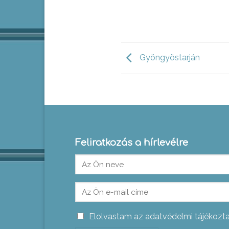
Gyöngyöstarján
Feliratkozás a hírlevélre
Elolvastam az adatvédelmi tájékozt