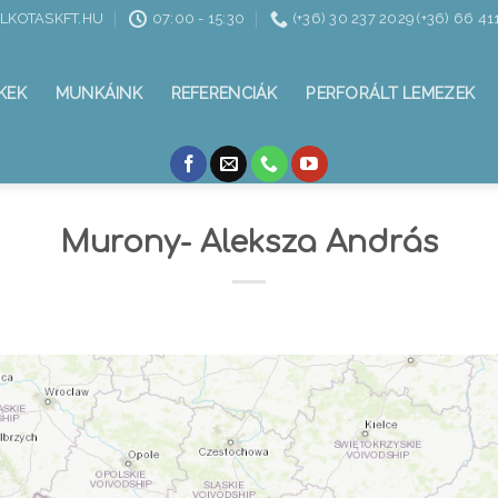
ALKOTASKFT.HU
07:00 - 15:30
(+36) 30 237 2029 (+36) 66 41
KEK
MUNKÁINK
REFERENCIÁK
PERFORÁLT LEMEZEK
Murony- Aleksza András