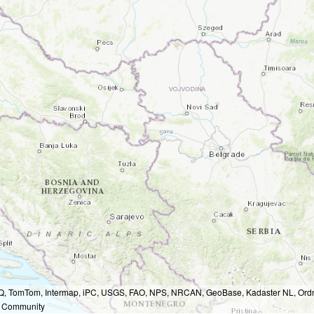
Q, TomTom, Intermap, iPC, USGS, FAO, NPS, NRCAN, GeoBase, Kadaster NL, Ordna
r Community