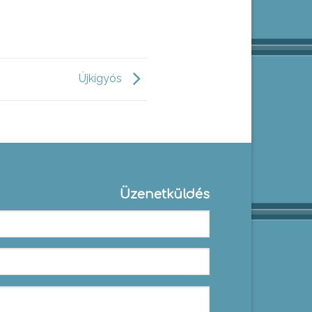
Újkígyós
Üzenetküldés