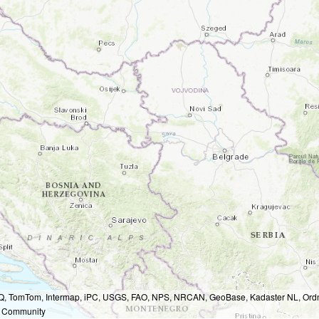
Q, TomTom, Intermap, iPC, USGS, FAO, NPS, NRCAN, GeoBase, Kadaster NL, Ordna
r Community