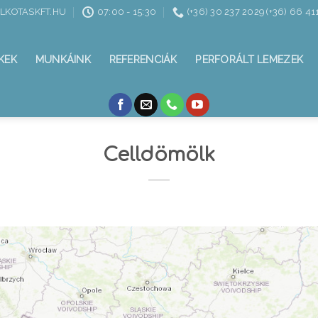
ALKOTASKFT.HU
07:00 - 15:30
(+36) 30 237 2029 (+36) 66 41
KEK
MUNKÁINK
REFERENCIÁK
PERFORÁLT LEMEZEK
Celldömölk