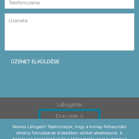
Please leave this field empty.
Please leave this field empty.
Látogatók
Ez az oldal: 0
Összes 185174
Kedves Látogató! Tájékoztatjuk, hogy a honlap felhasználói
élmény fokozásának érdekében sütiket alkalmazunk. A