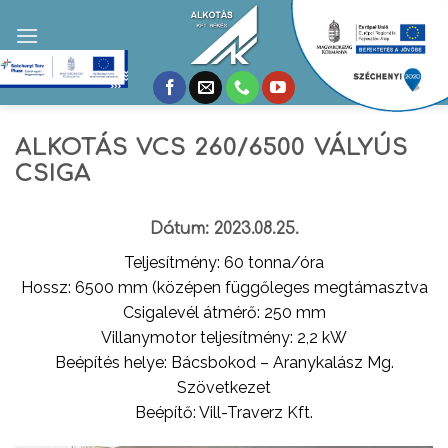
Skip
to
content
ALKOTÁS VCS 260/6500 VÁLYÚS
CSIGA
Dátum: 2023.08.25.
Teljesítmény: 60 tonna/óra
Hossz: 6500 mm (középen függőleges megtámasztva
Csigalevél átmérő: 250 mm
Villanymotor teljesítmény: 2,2 kW
Beépítés helye: Bácsbokod – Aranykalász Mg.
Szövetkezet
Beépítő: Vill-Traverz Kft.